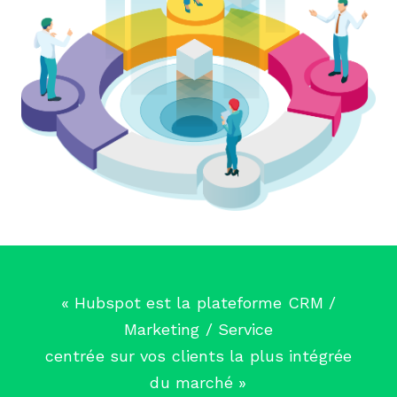
«
Hubspot est la plateforme CRM /
Marketing / Service
centrée sur vos clients la plus intégrée
du marché
»